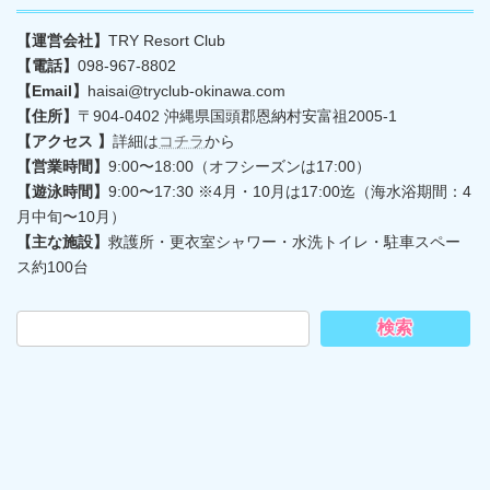
【運営会社】
TRY Resort Club
【電話】
098-967-8802
【Email】
haisai@tryclub-okinawa.com
【住所】
〒904-0402 沖縄県国頭郡恩納村安富祖2005-1
【アクセス 】
詳細は
コチラ
から
【営業時間】
9:00〜18:00（オフシーズンは17:00）
【遊泳時間】
9:00〜17:30 ※4月・10月は17:00迄（海水浴期間：4
月中旬〜10月）
【主な施設】
救護所・更衣室シャワー・水洗トイレ・駐車スペー
ス約100台
検索